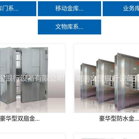
门系...
移动金库...
业务
文物库系...
豪华型双扇金...
豪华型防水金..