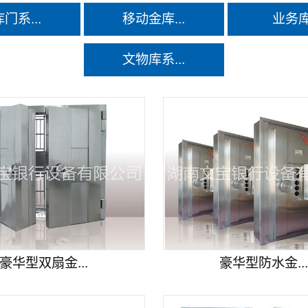
门系...
移动金库...
业务
文物库系...
豪华型双扇金...
豪华型防水金..