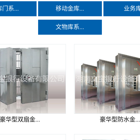
门系...
移动金库...
业务
文物库系...
豪华型双扇金...
豪华型防水金..